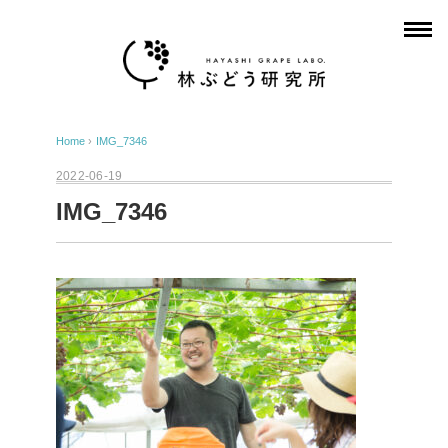
Home
›
IMG_7346
2022-06-19
IMG_7346