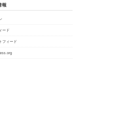
情報
ン
ィード
トフィード
ess.org