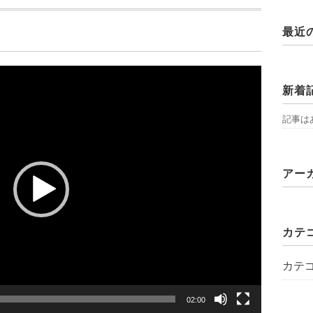
最近
新着
記事は
アー
カテ
カテ
02:00