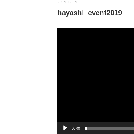
2019-12-19
hayashi_event2019
動
画
プ
レ
ー
ヤ
ー
00:00