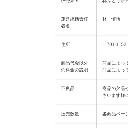
販売業者
林ぶどう研
運営統括責任
林 慎悟
者名
住所
〒701-11
商品代金以外
商品によっ
の料金の説明
商品によっ
不良品
商品の欠品
さいます様
販売数量
各商品ペー